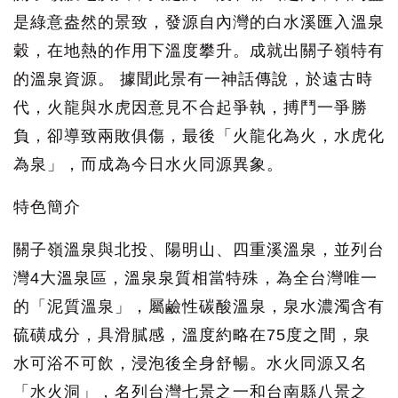
是綠意盎然的景致，發源自內灣的白水溪匯入溫泉
穀，在地熱的作用下溫度攀升。成就出關子嶺特有
的溫泉資源。 據聞此景有一神話傳說，於遠古時
代，火龍與水虎因意見不合起爭執，搏鬥一爭勝
負，卻導致兩敗俱傷，最後「火龍化為火，水虎化
為泉」，而成為今日水火同源異象。
特色簡介
關子嶺溫泉與北投、陽明山、四重溪溫泉，並列台
灣4大溫泉區，溫泉泉質相當特殊，為全台灣唯一
的「泥質溫泉」，屬鹼性碳酸溫泉，泉水濃濁含有
硫磺成分，具滑膩感，溫度約略在75度之間，泉
水可浴不可飲，浸泡後全身舒暢。水火同源又名
「水火洞」，名列台灣七景之一和台南縣八景之