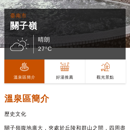
臺南市
關子嶺
晴朗
27°C
溫泉區簡介
好湯推薦
觀光景點
溫泉區簡介
歷史文化
關子嶺腹地廣大，夾處於丘陵和群山之間，四周盡