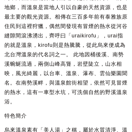
地鄉，而溫泉是當地人引以自豪的天然資源，也是
最主要的觀光資源。相傳在三百多年前有泰雅族原
住民到這裡狩獵，偶然間發現有冒煙的熱水從河谷
縫隙間滾沸湧出，齊呼曰「uraikirofu」，urai指
的就是溫泉，kirofu則是熱騰騰，從此烏來便成為
北台灣溫泉的代名詞之一。 此地因桶後溪、南勢
溪蜿蜒流過，兩側山峰高聳，岩壁陡立，山水相
映，風光綺麗，以台車、溫泉、瀑布、雲仙樂園聞
名。在南勢溪畔，與溫泉館街相望，依然可見冒煙
的熱水，這有一車型水坑，可洗個自然的野溪溫泉
浴。
特色簡介
烏來溫泉素有「美人湯」之稱，屬於水質清淨、溫