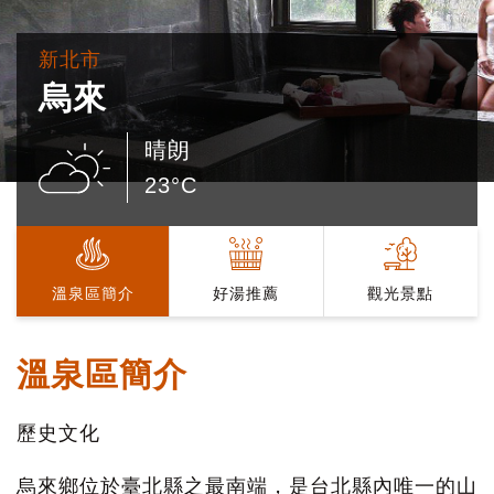
新北市
烏來
晴朗
23°C
溫泉區簡介
好湯推薦
觀光景點
溫泉區簡介
歷史文化
烏來鄉位於臺北縣之最南端，是台北縣內唯一的山