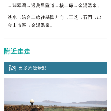
→翡翠灣→過萬里隧道→核二廠→金湯溫泉。
淡水→沿台二線往基隆方向→三芝→石門→出
金山市區→金湯溫泉。
附近走走
更多周邊景點