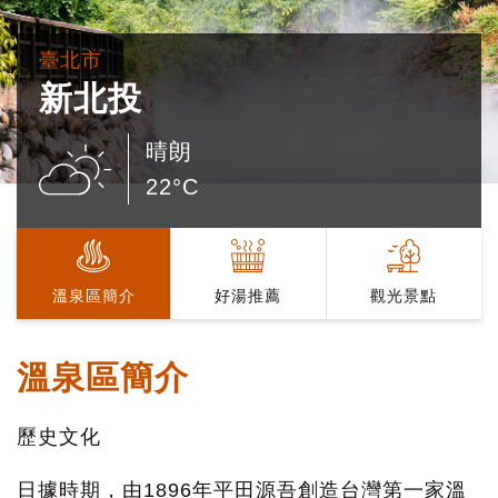
臺北市
新北投
晴朗
22°C
溫泉區簡介
好湯推薦
觀光景點
溫泉區簡介
歷史文化
日據時期，由1896年平田源吾創造台灣第一家溫