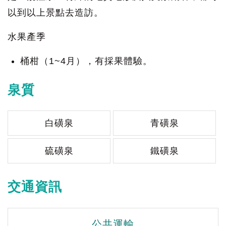
以到以上景點去造訪。
水果產季
桶柑（1~4月），有採果體驗。
泉質
白磺泉
青磺泉
硫磺泉
鐵磺泉
交通資訊
公共運輸