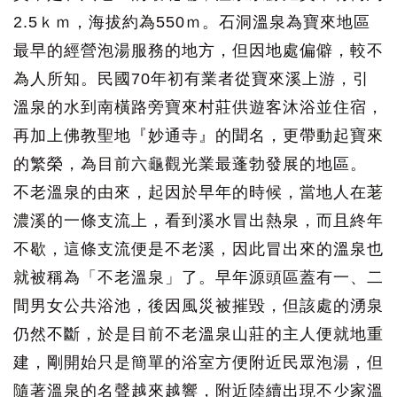
2.5ｋｍ，海拔約為550ｍ。石洞溫泉為寶來地區
最早的經營泡湯服務的地方，但因地處偏僻，較不
為人所知。民國70年初有業者從寶來溪上游，引
溫泉的水到南橫路旁寶來村莊供遊客沐浴並住宿，
再加上佛教聖地『妙通寺』的聞名，更帶動起寶來
的繁榮，為目前六龜觀光業最蓬勃發展的地區。
不老溫泉的由來，起因於早年的時候，當地人在荖
濃溪的一條支流上，看到溪水冒出熱泉，而且終年
不歇，這條支流便是不老溪，因此冒出來的溫泉也
就被稱為「不老溫泉」了。早年源頭區蓋有一、二
間男女公共浴池，後因風災被摧毀，但該處的湧泉
仍然不斷，於是目前不老溫泉山莊的主人便就地重
建，剛開始只是簡單的浴室方便附近民眾泡湯，但
隨著溫泉的名聲越來越響，附近陸續出現不少家溫