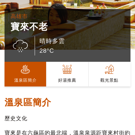
高雄市
寶來不老
晴時多雲
28°C
溫泉區簡介
好湯推薦
觀光景點
溫泉區簡介
歷史文化
寶來是在六龜區的最北端，溫泉泉源距寶來村街約