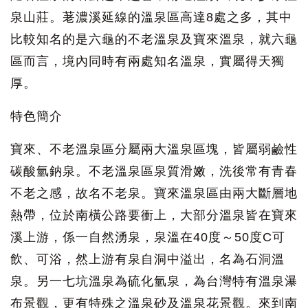
泉山莊。荖濃溪延線的溫泉區高達8處之多，其中
比較知名的是六龜的不老溫泉及寶來溫泉，就六龜
區而言，境內同時有兩處知名溫泉，實屬得天獨
厚。
特色簡介
寶來、不老溫泉區分屬兩大溫泉區塊，皆屬弱鹼性
碳酸氫鈉泉。不老溫泉區泉質滑嫩，洗後常有青春
不老之感，故名不老泉。寶來溫泉區由兩大斷層地
熱帶，位於南橫公路要衝上，大部分溫泉皆在寶來
溪上游，係一自然湧泉，泉溫在40度～50度C可
飲、可浴，然上游有泉自洞中溢出，名為石洞溫
泉。另一七坑溫泉為硫化氫泉，為台灣特有溫泉瀑
布景觀，更有特殊之溫泉砂及溫泉花景觀。來到南