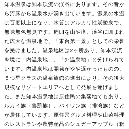
知本温泉は知本渓流の渓谷にあります。その昔か
ら河床から温泉水が湧き出ています。源泉の水温
は百度以上になり、水質はアルカリ性炭酸泉で、
無味無色無臭です。周囲を山や滝、渓谷に囲まれ
た広大な温泉地で、「東台第一景」としての栄誉
を受けました。温泉地区は2ヶ所あり、知本渓流
を境に「内温泉地」、「外温泉地」と分けられて
います。内温泉地は開発がやや遅かったものの、
５つ星クラスの温泉旅館の進出により、その後大
規模なリゾートエリアへとして発展を遂げまし
た。また知本温泉地は原住民の集落地でもあり、
ルカイ族（魯凱族）、パイワン族（排湾族）など
が居住しています。原住民グルメ料理や山菜料理
のレストランや農特産品のシュガーアップル（釈