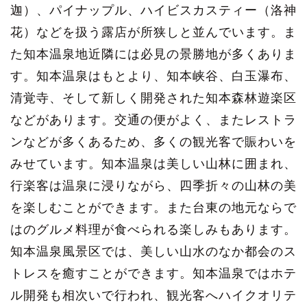
迦）、パイナップル、ハイビスカスティー（洛神
花）などを扱う露店が所狭しと並んでいます。ま
た知本温泉地近隣には必見の景勝地が多くありま
す。知本温泉はもとより、知本峡谷、白玉瀑布、
清覚寺、そして新しく開発された知本森林遊楽区
などがあります。交通の便がよく、またレストラ
ンなどが多くあるため、多くの観光客で賑わいを
みせています。知本温泉は美しい山林に囲まれ、
行楽客は温泉に浸りながら、四季折々の山林の美
を楽しむことができます。また台東の地元ならで
はのグルメ料理が食べられる楽しみもあります。
知本温泉風景区では、美しい山水のなか都会のス
トレスを癒すことができます。知本温泉ではホテ
ル開発も相次いで行われ、観光客へハイクオリテ