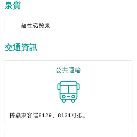
泉質
鹼性碳酸泉
交通資訊
公共運輸
搭鼎東客運8129、8131可抵。