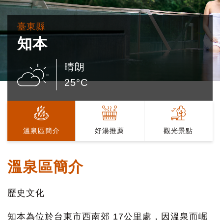
臺東縣
知本
晴朗
25°C
溫泉區簡介
好湯推薦
觀光景點
溫泉區簡介
歷史文化
知本為位於台東市西南郊 17公里處，因溫泉而崛