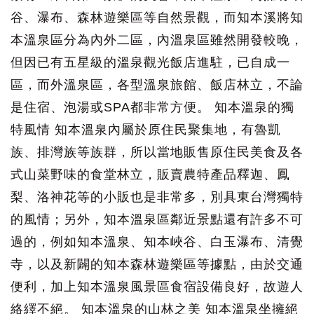
谷、瀑布、森林遊樂區等自然景觀，而知本溪將知
本溫泉區分為內外二區，內溫泉區雖然開發較晚，
但因已有五星級的溫泉觀光飯店進駐，已自成一
區，而外溫泉區，各型溫泉旅館、飯店林立，不論
是住宿、泡湯或SPA都非常方便。 知本溫泉的獨
特風情 知本溫泉內屬於原住民聚集地，有魯凱
族、排灣族等族群，所以當地販售原住民美食及各
式山菜野味的食堂林立，販賣農特產品釋迦、鳳
梨、洛神花等的小販也是非常多，別具東台灣獨特
的風情；另外，知本溫泉區鄰近景點還有許多不可
過的，例如知本溫泉、知本峽谷、白玉瀑布、清覺
寺，以及新闢的知本森林遊樂區等據點，由於交通
便利，加上知本溫泉風景區食宿設備良好，故遊人
絡繹不絕。 知本溫泉的山林之美 知本溫泉坐擁絕