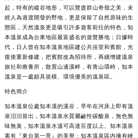
起，特有的縱谷地形，可以覽盡群山奇嶺之美，未
經人為過渡開發的野地，更是保留了自然原味的生
態區，天然溫泉更是吸引許多遊客前往的特色，知
本溫泉成為台東地區最富盛名的遊覽勝地；日據時
代，日人曾在知本溫泉地區建公共浴室和賓館，光
復後重新修建，把賓館改為招待所，再續增建溫泉
旅社和療養所，散置山邊溪畔，有青山環峙，知本
溫泉是一處頗具規模、環境優美的溫泉區。
特色簡介
知本溫泉位處知本溪的溪谷，早年在河床上即有溫
泉汨汨冒出，知本溫泉水質屬鹼性碳酸泉，無色無
味無臭，知本溫泉水溫可高達百度以上。知本溫泉
素有『東台第一景』的美譽；知本溫泉區內擁有峽