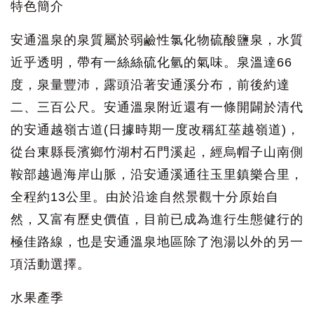
特色簡介
安通溫泉的泉質屬於弱鹼性氯化物硫酸鹽泉，水質
近乎透明，帶有一絲絲硫化氫的氣味。泉溫達66
度，泉量豐沛，露頭沿著安通溪分布，前後約達
二、三百公尺。安通溫泉附近還有一條開闢於清代
的安通越嶺古道(日據時期一度改稱紅莝越嶺道)，
從台東縣長濱鄉竹湖村石門溪起，經烏帽子山南側
鞍部越過海岸山脈，沿安通溪通往玉里鎮樂合里，
全程約13公里。由於沿途自然景觀十分原始自
然，又富有歷史價值，目前已成為進行生態健行的
極佳路線，也是安通溫泉地區除了泡湯以外的另一
項活動選擇。
水果產季