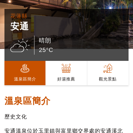
花蓮縣
安通
晴朗
25°C
溫泉區簡介
好湯推薦
觀光景點
溫泉區簡介
歷史文化
安通溫泉位於玉里鎮與富里鄉交界處的安通溪北