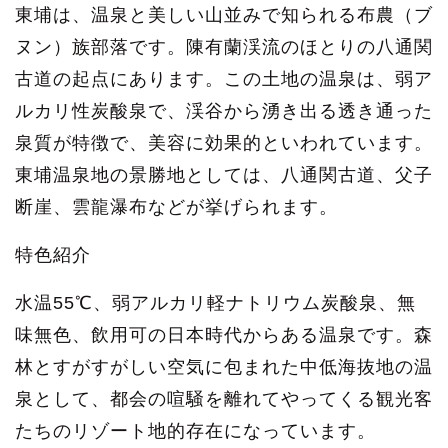
東埔は、温泉と美しい山並みで知られる布農（ブ
ヌン）族部落です。陳有蘭渓流のほとりの八通関
古道の起点にあります。この土地の温泉は、弱ア
ルカリ性炭酸泉で、渓谷から湧き出る透き通った
泉質が特徴で、美容に効果的といわれています。
東埔温泉地の景勝地としては、八通関古道、父子
断崖、雲龍瀑布などが挙げられます。
特色紹介
水温55℃、弱アルカリ軽ナトリウム炭酸泉、無
味無色、飲用可の日本時代からある温泉です。森
林とすがすがしい空気に包まれた中低海抜地の温
泉として、都会の喧騒を離れてやってくる観光客
たちのリゾート地的存在になっています。