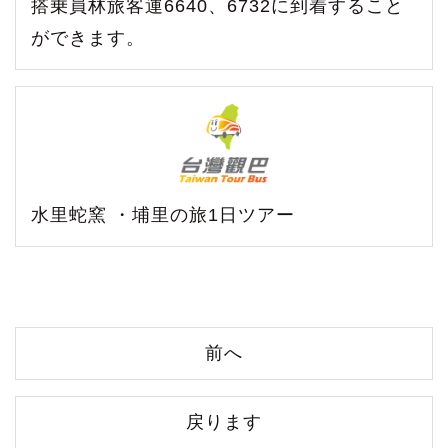
搭乗員林旅客運6640、6732に到着すること
ができます。
水里蛇窯 ・埔里の旅1日ツアー
前へ
戻ります