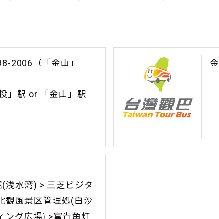
98-2006（「金山」
金
」駅 or 「金山」駅
崛(浅水湾) > 三芝ビジタ
 北観風景区管理処(白沙
ディング広場) >富貴角灯