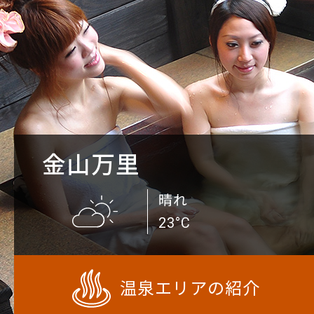
金山万里
晴れ
23°C
温泉エリアの紹介