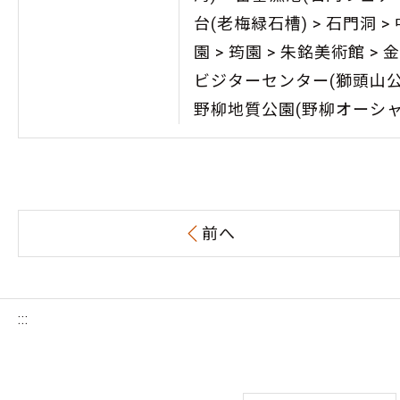
台(老梅緑石槽) > 石門洞 >
園 > 筠園 > 朱銘美術館 >
ビジターセンター(獅頭山公園
野柳地質公園(野柳オーシャ
前へ
:::