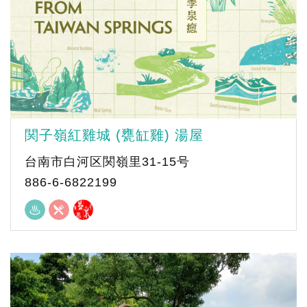
関子嶺紅雞城 (甕缸雞) 湯屋
台南市白河区関嶺里31-15号
886-6-6822199