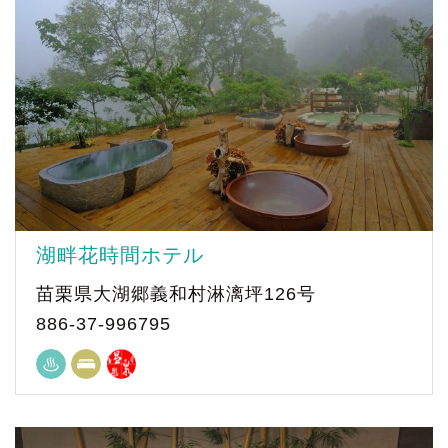
湖畔花時間ホテル
苗栗県大湖郷義和村淋漓坪126号
886-37-996795