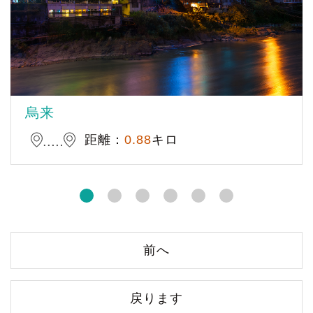
烏来
距離：
0.88
キロ
前へ
戻ります