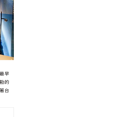
最早
勘的
著台