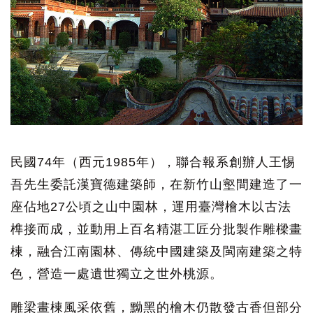
民國74年（西元1985年），聯合報系創辦人王惕
吾先生委託漢寶德建築師，在新竹山壑間建造了一
座佔地27公頃之山中園林，運用臺灣檜木以古法
榫接而成，並動用上百名精湛工匠分批製作雕樑畫
棟，融合江南園林、傳統中國建築及閩南建築之特
色，營造一處遺世獨立之世外桃源。
雕梁畫棟風采依舊，黝黑的檜木仍散發古香但部分