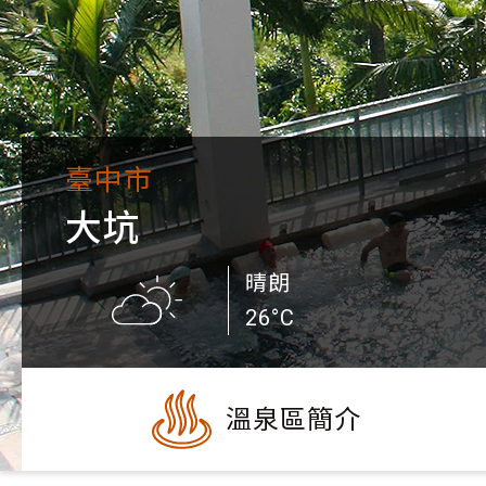
臺中市
大坑
晴朗
26°C
溫泉區簡介