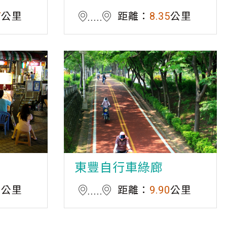
7
公里
距離：
8.35
公里
東豐自行車綠廊
3
公里
距離：
9.90
公里