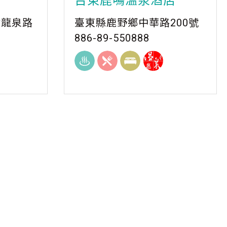
台東鹿鳴溫泉酒店
村龍泉路
臺東縣鹿野鄉中華路200號
886-89-550888