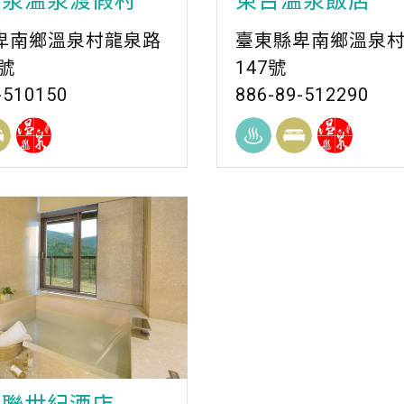
泓泉溫泉渡假村
東台溫泉飯店
卑南鄉溫泉村龍泉路
臺東縣卑南鄉溫泉
1號
147號
-510150
886-89-512290