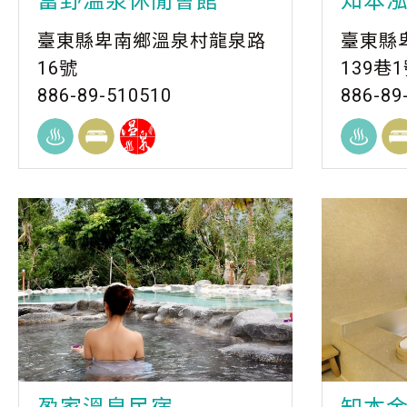
富野溫泉休閒會館
知本
臺東縣卑南鄉溫泉村龍泉路
臺東縣
16號
139巷
886-89-510510
886-89