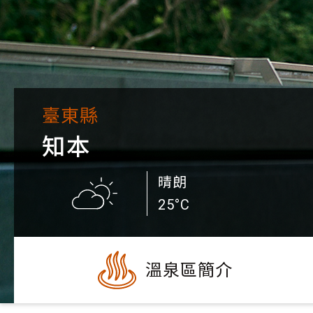
臺東縣
知本
晴朗
25°C
溫泉區簡介