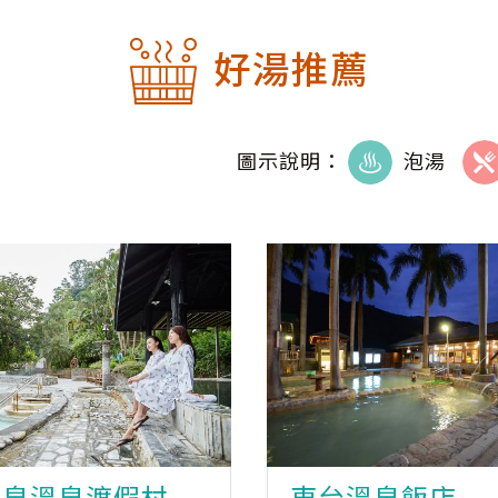
好湯推薦
圖示說明：
泡湯