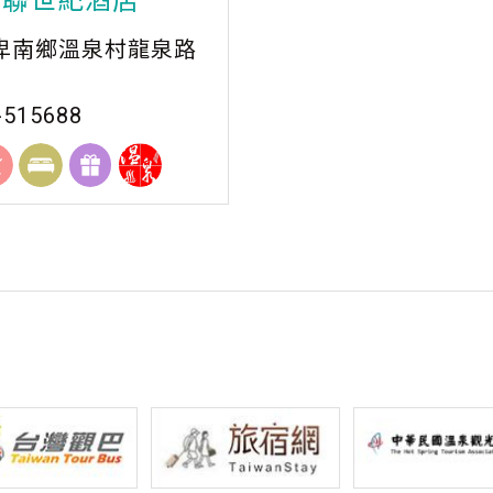
金聯世紀酒店
卑南鄉溫泉村龍泉路
-515688