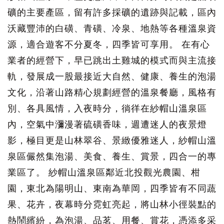
礦的主要產區，留有許多採礦的遺跡與記載，區內
沃藏豐沛的白磺、青磺、冷泉、地熱等各種溫泉資
源，適合遊客不分夏冬，四季皆可享用。 在有心
業者的經營下，早已跳出土雞城的模式而與主流接
軌，發展成一股最接近大自然、健康、養生的泡湯
文化，沿著山路精心規劃經營的溫泉餐廳，風格有
別、各具風情，入夜時分，徜徉在紗帽山溫泉區
內，空氣中瀰漫著硫磺香味，週遭迷人的夜景燈
影，極目更是山林翠谷、景緻優雅迷人，紗帽山溫
泉區儼然集泡湯、美食、養生、賞景，四合一的專
業區了。 紗帽山溫泉區鄰近北投觀光農園、柑
園，東北為陽明山、東南為華岡，四季皆有不同蔬
果、花卉，夜幕時分霓虹亮起，將山林小徑裝點的
熱鬧繽紛，為泡湯、品茗、用餐、賞花，憑添多采