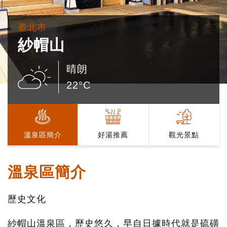
臺北市
紗帽山
晴朗
22°C
溫泉區簡介
好湯推薦
觀光景點
溫泉區簡介
歷史文化
紗帽山溫泉區，歷史悠久，早自日據時代就是硫磺