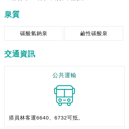
泉質
碳酸氫鈉泉
鹼性碳酸泉
交通資訊
公共運輸
搭員林客運6640、6732可抵。