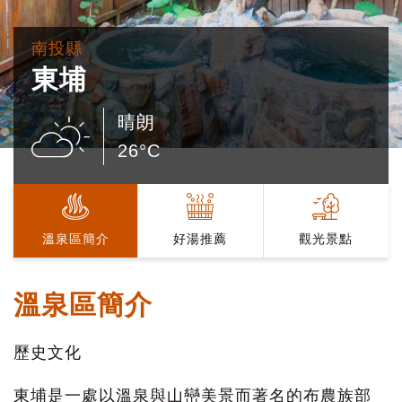
南投縣
東埔
晴朗
26°C
溫泉區簡介
好湯推薦
觀光景點
溫泉區簡介
歷史文化
東埔是一處以溫泉與山巒美景而著名的布農族部