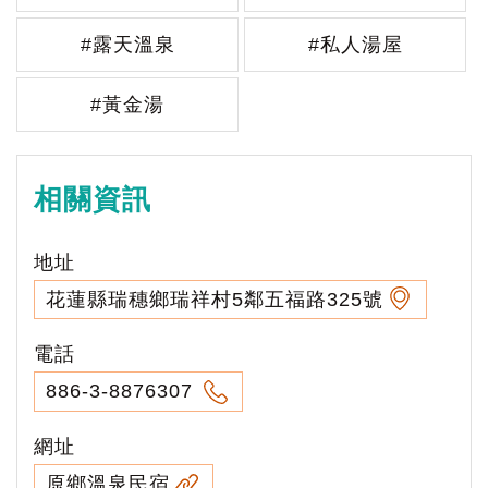
#露天溫泉
#私人湯屋
#黃金湯
相關資訊
地址
花蓮縣瑞穗鄉瑞祥村5鄰五福路325號
電話
886-3-8876307
網址
原鄉溫泉民宿