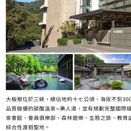
大板根位於三峽，總佔地約十七公頃、海拔不到30
品質極優的碳酸溫泉~美人湯，並有規劃完整國際
泉會館、會員俱樂部、森林遊樂、生態之旅、教育
綜合性渡假聖地。