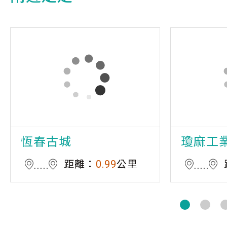
恆春古城
瓊麻工
距離：
0.99
公里