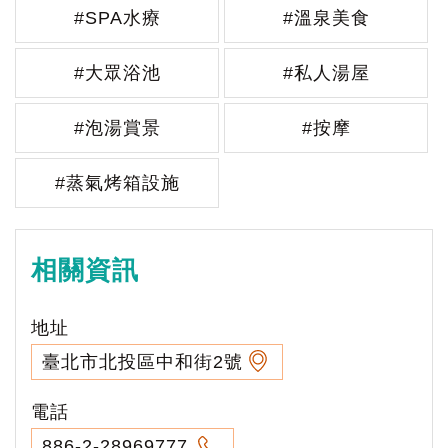
#SPA水療
#溫泉美食
#大眾浴池
#私人湯屋
#泡湯賞景
#按摩
#蒸氣烤箱設施
相關資訊
地址
臺北市北投區中和街2號
電話
886-2-28969777