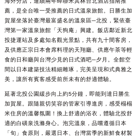
海外分店，連續兩年蟬聯米其林台北酒店指南推
薦，是全台唯一受推薦的日式溫泉旅館。日勝生加
賀屋坐落於臺灣最富盛名的溫泉區─北投，緊依臺
灣第一家溫泉旅館「天狗庵」興建。飯店鄰近新北
投捷運站及多處知名觀光景點，共有九十間客房，
及供應正宗日本會席料理的天翔廳、供應午茶等輕
食的日和廳與台灣少見的日式酒吧─夕月。全館空
間以日本建築技法精細雕琢，完美呈現和式典雅之
美，讓所有賓客感受前所未有的舒適體驗。
延著北投公園緩步向上約5分鐘，即能到達日勝生
加賀屋。跟隨親切笑容的管家引導進房，感受榻榻
米住房的溫馨氛圍！換上舒適的浴衣，體驗北投舒
適的白磺泉洗滌身心。泡完溫泉，品嚐遵循日本
「旬」食原則，嚴選日本、台灣當季的新鮮食材製