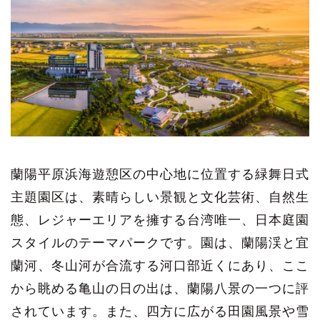
蘭陽平原浜海遊憩区の中心地に位置する緑舞日式
主題園区は、素晴らしい景観と文化芸術、自然生
態、レジャーエリアを擁する台湾唯一、日本庭園
スタイルのテーマパークです。園は、蘭陽渓と宜
蘭河、冬山河が合流する河口部近くにあり、ここ
から眺める亀山の日の出は、蘭陽八景の一つに評
されています。また、四方に広がる田園風景や雪