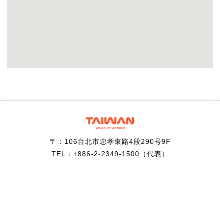
〒：106台北市忠孝東路4段290号9F
TEL：+886-2-2349-1500（代表）
著作権 © 交通部観光署当サイトの著作権は交通部観光署に帰
属します。 記事・画像等の無断転用はできません。
推奨ブラウザ：1024 x 768の解像度、
Chrome,Firefox,IE10.0以上