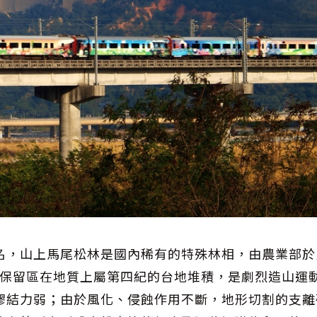
名，山上馬尾松林是國內稀有的特殊林相，由農業部於
自然保留區在地質上屬第四紀的台地堆積，是劇烈造山運
膠結力弱；由於風化、侵蝕作用不斷，地形切割的支離