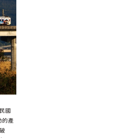
民國
動的產
破