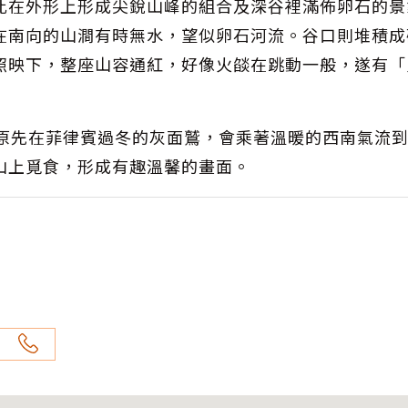
此在外形上形成尖銳山峰的組合及深谷裡滿佈卵石的景
在南向的山澗有時無水，望似卵石河流。谷口則堆積成
照映下，整座山容通紅，好像火燄在跳動一般，遂有「
，原先在菲律賓過冬的灰面鷲，會乘著溫暖的西南氣流
山上覓食，形成有趣溫馨的畫面。
館）