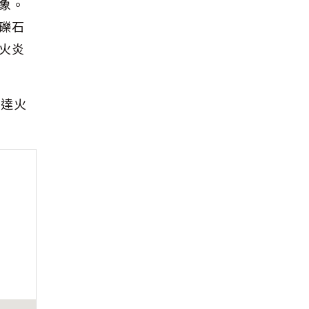
象。
礫石
火炎
到達火