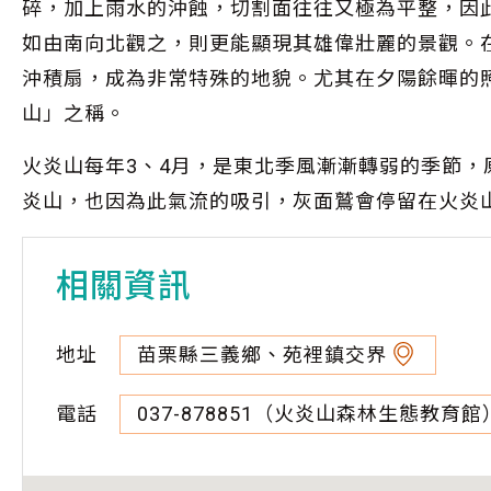
碎，加上雨水的沖蝕，切割面往往又極為平整，因
如由南向北觀之，則更能顯現其雄偉壯麗的景觀。
沖積扇，成為非常特殊的地貌。尤其在夕陽餘暉的
山」之稱。
火炎山每年3、4月，是東北季風漸漸轉弱的季節
炎山，也因為此氣流的吸引，灰面鷲會停留在火炎
相關資訊
地址
苗栗縣三義鄉、苑裡鎮交界
電話
037-878851（火炎山森林生態教育