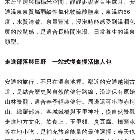
木造平房與榻榻米空間，靜靜訴說著百年歲月。安
通溫泉泉質屬弱鹼性氯化物硫酸鹽泉，泉溫約66
度，水質清澈、泉量豐沛，浸泡時能感受到溫潤包
覆的放鬆感，是適合長時間泡湯、日常養生的溫泉
類型。
走進部落與田野 一站式慢食慢活懶人包
安通的旅行，不只在溫泉池裡。鄰近的安通越嶺古
道，是結合歷史與自然的健行路線，沿途保有原始
山林景觀，適合春季輕裝健行。周邊還可串聯赤柯
山、織羅部落、客城鐵橋與玉里神社，從自然景觀
走進地方文化。飲食上，玉里麵、臭豆腐、橋頭冰
等在地小吃，是補充旅途能量的最佳選擇；春天也