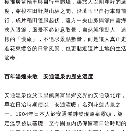
極推廣電輔車與自行車體驗，讓旅人以剛剛好的速
度，穿梭在田野與山林之間。沿著玉里自行車道前
行，成片稻田隨風起伏，遠方中央山脈與潔白雲海
映入眼簾，風景不必刻意取景，自然就很動人。這
樣的「慢旅」，不追求景點數量，而是讓人真正走
進花東縱谷的日常風景，也更貼近這片土地的生活
節奏。
百年湯煙未散 安通溫泉的歷史溫度
安通溫泉位於玉里鎮與富里鄉交界的安通溪北岸，
早在日治時期便以「安通濯暖」名列花蓮八景之
一。1904年日本人於安通溪畔發現溫泉露頭，奠
定溫泉發展基礎，至今園區內仍保留著日治時期的