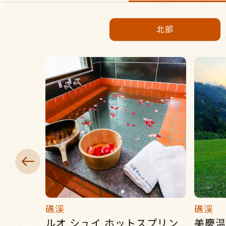
北部
礁渓
礁渓
ルオ シュイ ホットスプリング ホテル
美慶温