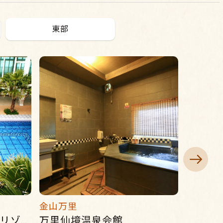
東部
金山万里
新北投
白宮行館 – ビーチ温泉リゾート
万里仙境温泉会館
北投麗