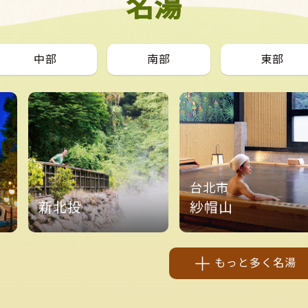
名湯
中部
南部
東部
台北市
新北投
紗帽山
もっと多く名湯