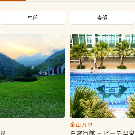
中部
南部
金山万里
泉