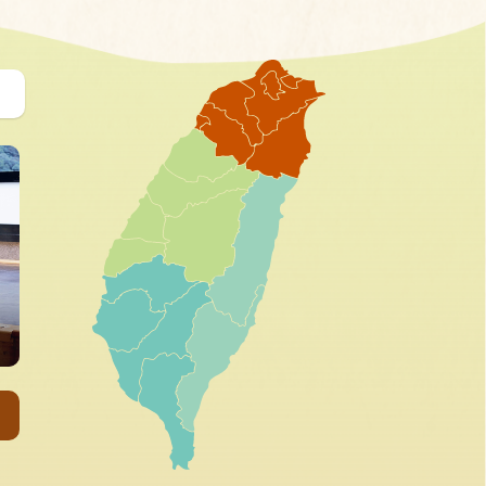
礁渓
烏来