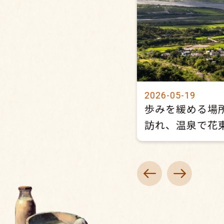
25-08-20
2026-05-19
2025-2026台湾好湯」開
歩みを緩める場
式
訪れ、温泉で花
景を集める