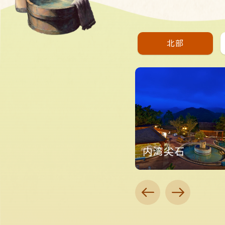
北部
陽明山
内湾尖石