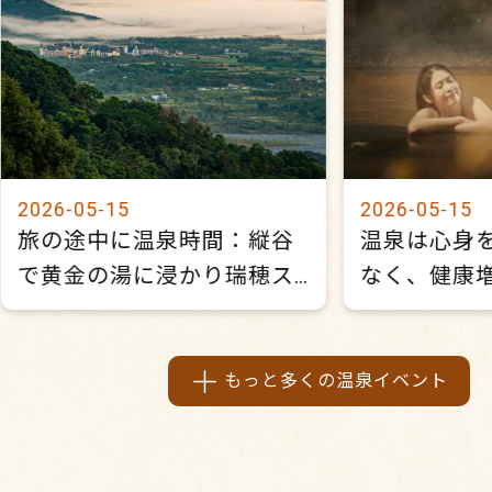
2026-05-15
2026-05-15
旅の途中に温泉時間：縦谷
温泉は心身
で黄金の湯に浸かり瑞穂ス
なく、健康
ローライフを体感
医・陳家勉
科学的な「温
もっと多くの温泉イベント