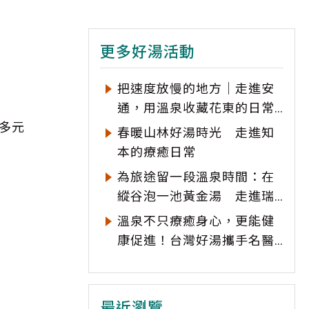
更多好湯活動
把速度放慢的地方｜走進安
通，用溫泉收藏花東的日常
多元
風景
春暖山林好湯時光 走進知
本的療癒日常
為旅途留一段溫泉時間：在
縱谷泡一池黃金湯 走進瑞
穗的慢活日常
溫泉不只療癒身心，更能健
康促進！台灣好湯攜手名醫
陳家勉推廣科學「溫泉浴
療」
最近瀏覽