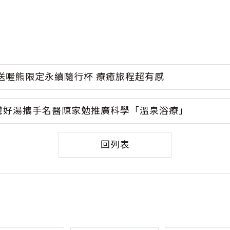
送喔熊限定永續隨行杯 療癒旅程超有感
灣好湯攜手名醫陳家勉推廣科學「溫泉浴療」
回列表