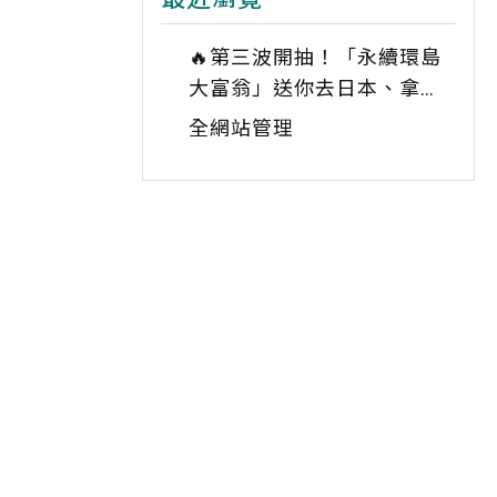
🔥第三波開抽！「永續環島
大富翁」送你去日本、拿
iPhone 17！✈️📱
全網站管理