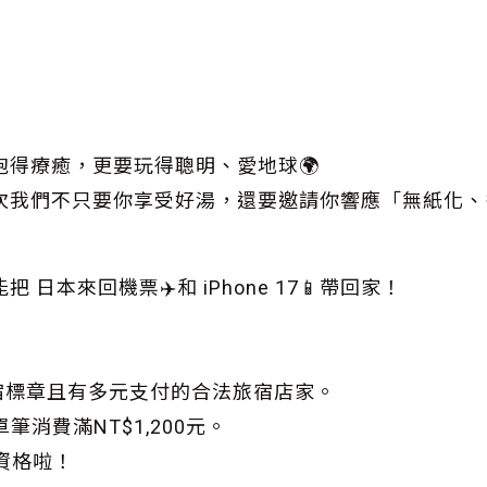
得療癒，更要玩得聰明、愛地球🌍
次我們不只要你享受好湯，還要邀請你響應「無紙化、
本來回機票✈️和 iPhone 17📱帶回家！
泉旅宿標章且有多元支付的合法旅宿店家。
筆消費滿NT$1,200元。
資格啦！