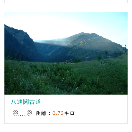
八通関古道
距離：
0.73
キロ