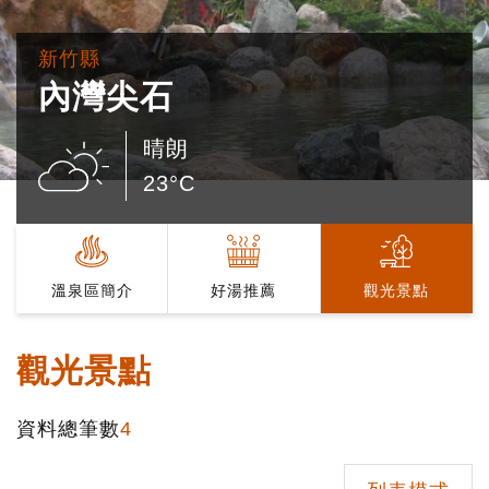
新竹縣
內灣尖石
晴朗
23°C
溫泉區簡介
好湯推薦
觀光景點
觀光景點
資料總筆數
4