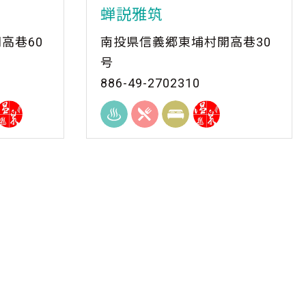
蝉説雅筑
高巷60
南投県信義郷東埔村開高巷30
号
886-49-2702310