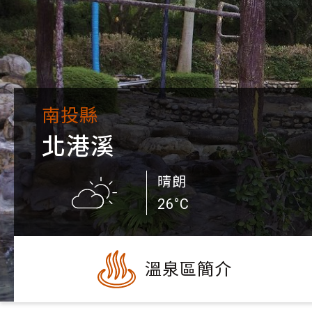
南投縣
北港溪
晴朗
26°C
溫泉區簡介