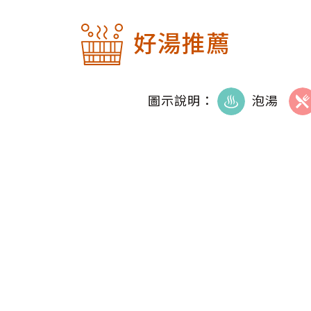
好湯推薦
圖示說明：
泡湯