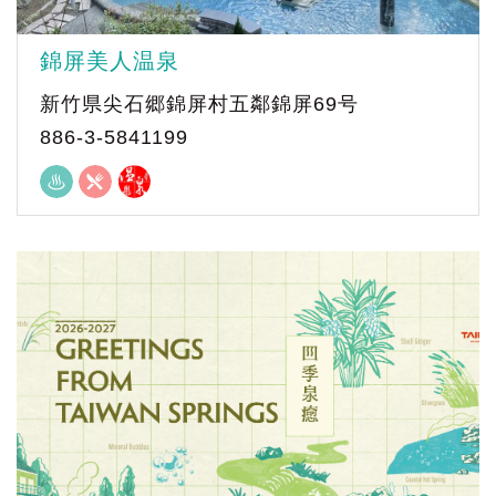
錦屏美人温泉
新竹県尖石郷錦屏村五鄰錦屏69号
886-3-5841199