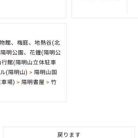
物館、梅庭、地熱谷(北
陽明公園、花鐘(陽明公
行館(陽明山立体駐車
ル(陽明山)
>
陽明山国
駐車場)
>
陽明書屋
>
竹
戻ります