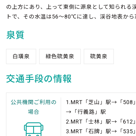
の上方にあり、上って東側に源泉として知られる
トで、その水温は56～80℃に達し、渓谷地表か
泉質
白璜泉
緑色硫黄泉
硫黄泉
交通手段の情報
公共機関ご利用の
1.MRT「芝山」駅→「508」
場合
→「行義路」駅
2.MRT「士林」駅→「61
3.MRT「石牌」駅→「53