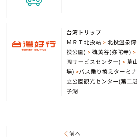
台湾トリップ
ＭＲＴ北投站
>
北投温泉博
投公園)
>
硫黄谷(弥陀寺)
>
園サービスセンター)
>
草山
場)
>
バス乗り換えターミナ
立公園観光センター(第二
子湖
前へ