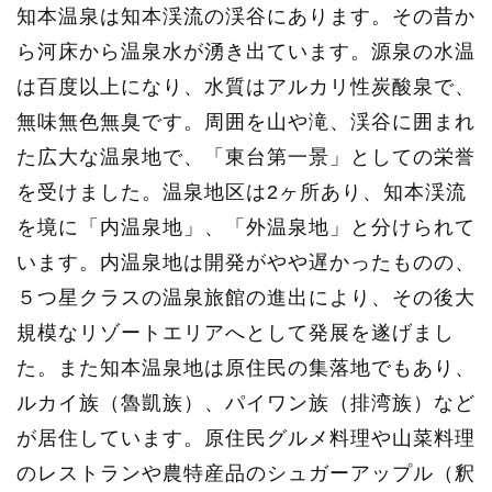
知本温泉は知本渓流の渓谷にあります。その昔か
ら河床から温泉水が湧き出ています。源泉の水温
は百度以上になり、水質はアルカリ性炭酸泉で、
無味無色無臭です。周囲を山や滝、渓谷に囲まれ
た広大な温泉地で、「東台第一景」としての栄誉
を受けました。温泉地区は2ヶ所あり、知本渓流
を境に「内温泉地」、「外温泉地」と分けられて
います。内温泉地は開発がやや遅かったものの、
５つ星クラスの温泉旅館の進出により、その後大
規模なリゾートエリアへとして発展を遂げまし
た。また知本温泉地は原住民の集落地でもあり、
ルカイ族（魯凱族）、パイワン族（排湾族）など
が居住しています。原住民グルメ料理や山菜料理
のレストランや農特産品のシュガーアップル（釈