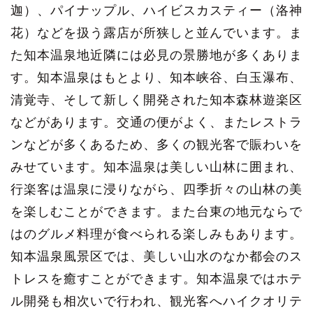
迦）、パイナップル、ハイビスカスティー（洛神
花）などを扱う露店が所狭しと並んでいます。ま
た知本温泉地近隣には必見の景勝地が多くありま
す。知本温泉はもとより、知本峡谷、白玉瀑布、
清覚寺、そして新しく開発された知本森林遊楽区
などがあります。交通の便がよく、またレストラ
ンなどが多くあるため、多くの観光客で賑わいを
みせています。知本温泉は美しい山林に囲まれ、
行楽客は温泉に浸りながら、四季折々の山林の美
を楽しむことができます。また台東の地元ならで
はのグルメ料理が食べられる楽しみもあります。
知本温泉風景区では、美しい山水のなか都会のス
トレスを癒すことができます。知本温泉ではホテ
ル開発も相次いで行われ、観光客へハイクオリテ