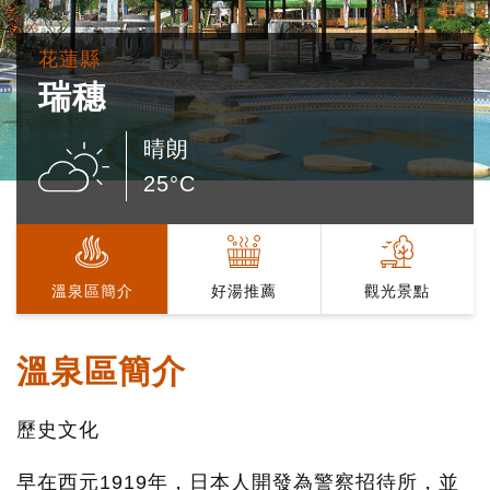
花蓮縣
瑞穗
晴朗
25°C
溫泉區簡介
好湯推薦
觀光景點
溫泉區簡介
歷史文化
早在西元1919年，日本人開發為警察招待所，並