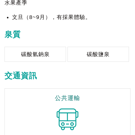
水果產季
文旦（8~9月），有採果體驗。
泉質
碳酸氫鈉泉
碳酸鹽泉
交通資訊
公共運輸