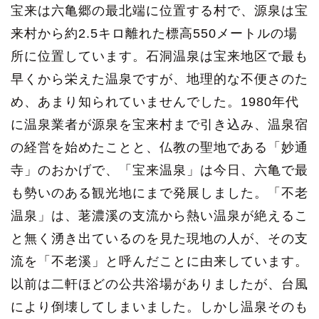
宝来は六亀郷の最北端に位置する村で、源泉は宝
来村から約2.5キロ離れた標高550メートルの場
所に位置しています。石洞温泉は宝来地区で最も
早くから栄えた温泉ですが、地理的な不便さのた
め、あまり知られていませんでした。1980年代
に温泉業者が源泉を宝来村まで引き込み、温泉宿
の経営を始めたことと、仏教の聖地である「妙通
寺」のおかげで、「宝来温泉」は今日、六亀で最
も勢いのある観光地にまで発展しました。「不老
温泉」は、荖濃溪の支流から熱い温泉が絶えるこ
と無く湧き出ているのを見た現地の人が、その支
流を「不老溪」と呼んだことに由来しています。
以前は二軒ほどの公共浴場がありましたが、台風
により倒壊してしまいました。しかし温泉そのも