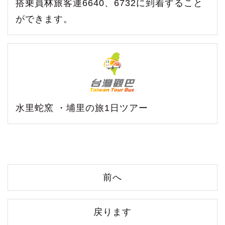
搭乗員林旅客運6640、6732に到着すること
ができます。
水里蛇窯 ・埔里の旅1日ツアー
前へ
戻ります