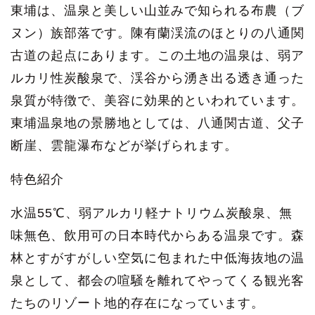
東埔は、温泉と美しい山並みで知られる布農（ブ
ヌン）族部落です。陳有蘭渓流のほとりの八通関
古道の起点にあります。この土地の温泉は、弱ア
ルカリ性炭酸泉で、渓谷から湧き出る透き通った
泉質が特徴で、美容に効果的といわれています。
東埔温泉地の景勝地としては、八通関古道、父子
断崖、雲龍瀑布などが挙げられます。
特色紹介
水温55℃、弱アルカリ軽ナトリウム炭酸泉、無
味無色、飲用可の日本時代からある温泉です。森
林とすがすがしい空気に包まれた中低海抜地の温
泉として、都会の喧騒を離れてやってくる観光客
たちのリゾート地的存在になっています。