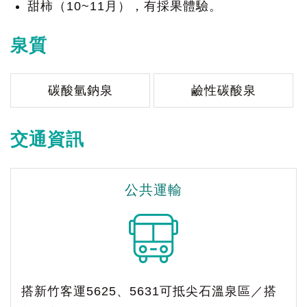
甜柿（10~11月），有採果體驗。
泉質
碳酸氫鈉泉
鹼性碳酸泉
交通資訊
公共運輸
搭新竹客運5625、5631可抵尖石溫泉區／搭