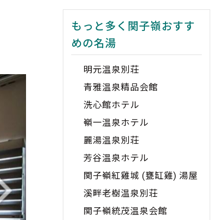
もっと多く関子嶺おすす
めの名湯
明元温泉別荘
青雅温泉精品会館
洗心館ホテル
嶺一温泉ホテル
麗湯温泉別荘
芳谷温泉ホテル
関子嶺紅雞城 (甕缸雞) 湯屋
溪畔老樹温泉別荘
関子嶺統茂温泉会館