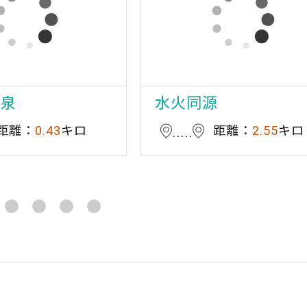
温泉
水火同源
距離：
0.43
キロ
距離：
2.55
キロ