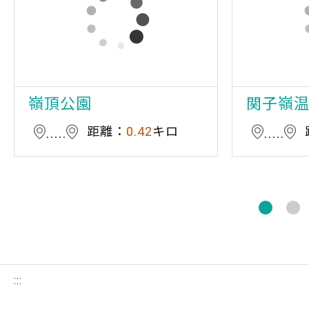
嶺頂公園
関子嶺
距離：
0.42
キロ
:::