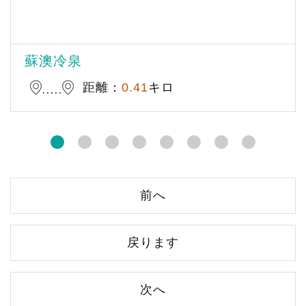
蘇澳冷泉
距離：
0.41
キロ
前へ
戻ります
次へ