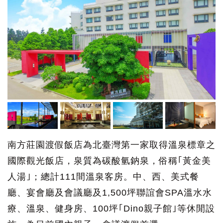
南方莊園渡假飯店為北臺灣第一家取得溫泉標章之
國際觀光飯店，泉質為碳酸氫鈉泉，俗稱｢黃金美
人湯｣；總計111間溫泉客房。中、西、美式餐
廳、宴會廳及會議廳及1,500坪聯誼會SPA溫水水
療、溫泉、健身房、100坪｢Dino親子館｣等休閒設