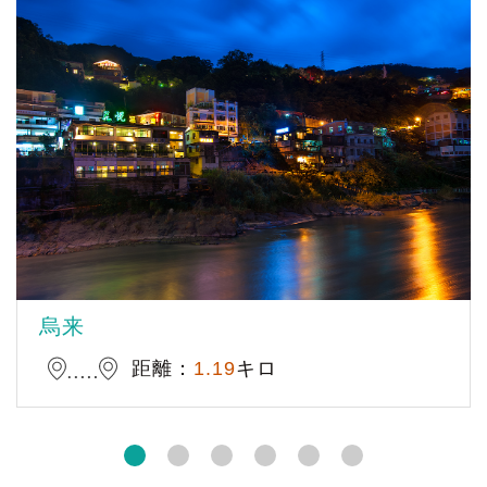
烏来
距離：
1.19
キロ